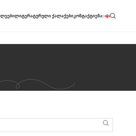
ᲮᲚᲔᲔᲑᲘ
ᲚᲘᲢᲔᲠᲐᲢᲣᲠᲣᲚᲘ ᲥᲐᲚᲐᲥᲔᲑᲘ
ᲙᲝᲜᲢᲐᲥᲢᲘ
ᲔᲜᲐ: