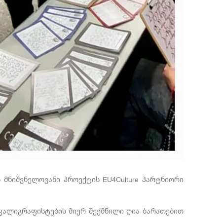
 მნიშვნელოვანი პროექტის EU4Culture პარტნიორი
 კალიგრაფისტების მიერ შექმნილი ღია ბარათებით