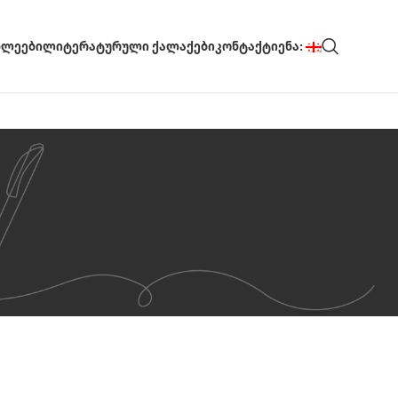
ᲮᲚᲔᲔᲑᲘ
ᲚᲘᲢᲔᲠᲐᲢᲣᲠᲣᲚᲘ ᲥᲐᲚᲐᲥᲔᲑᲘ
ᲙᲝᲜᲢᲐᲥᲢᲘ
ᲔᲜᲐ: